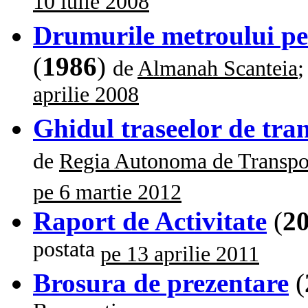
10 iulie 2008
Drumurile metroului pe s
(
1986
)
de
Almanah Scanteia
;
aprilie 2008
Ghidul traseelor de tra
de
Regia Autonoma de Transpor
pe 6 martie 2012
Raport de Activitate
(
2
postata
pe 13 aprilie 2011
Brosura de prezentare
(